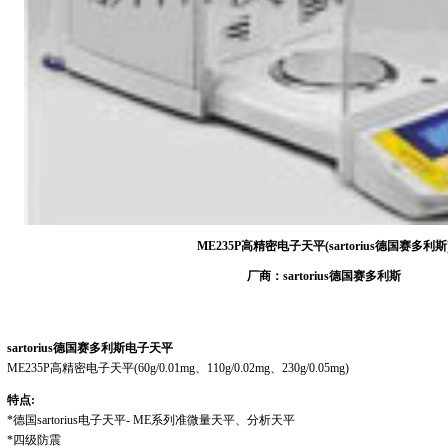
ME235P高精密电子天平(sartorius德国赛多利斯
厂商：sartorius德国赛多利斯
sartorius
德国赛多利斯
电子天平
ME235P
高
精密电子天平
(60g/0.01mg
、
110g/0.02mg
、
230g/0.05mg)
特点
:
*
德国
sartorius
电子天平
- ME
系列准微量天平、分析天平
*
四级防震