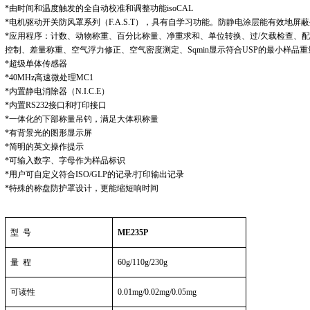
*
由时间和温度触发的全自动校准和调整功能
isoCAL
*
电机驱动开关防风罩系列（
F.A.S.T
），具有自学习功能。防静电涂层能有效地屏蔽
*
应用程序：计数、动物称重、百分比称量、净重求和、单位转换、过
/
欠载检查、配
控制、差量称重、空气浮力修正、空气密度测定、
Sqmin
显示符合
USP
的最小样品重
*
超级单体传感器
*40MHz
高速微处理
MC1
*
内置静电消除器（
N.I.C.E
）
*
内置
RS232
接口和打印接口
*
一体化的下部称量吊钓，满足大体积称量
*
有背景光的图形显示屏
*
简明的英文操作提示
*
可输入数字、字母作为样品标识
*
用户可自定义符合
ISO/GLP
的记录
/
打印输出记录
*
特殊的称盘防护罩设计，更能缩短响时间
型
号
ME235P
量
程
60g/110g/230g
可读性
0.01mg/0.02mg/0.05mg