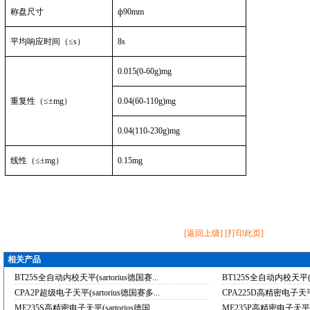
称盘尺寸
ф90mm
平均响应时间（
≤s
）
8s
0.015(0-60g)mg
重复性（
≤±mg
）
0.04(60-110g)mg
0.04(110-230g)mg
线性（
≤±mg
）
0.15mg
[
返回上级
] [
打印此页
]
相关产品
BT25S全自动内校天平(sartorius德国赛...
BT125S全自动内校天平(sar
CPA2P超级电子天平(sartorius德国赛多...
CPA225D高精密电子天平(sa
ME235S高精密电子天平(sartorius德国...
ME235P高精密电子天平(sar