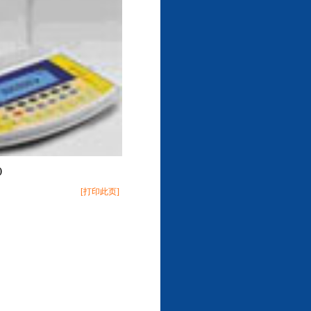
)
[
打印此页
]